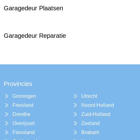
Garagedeur Plaatsen
Garagedeur Reparatie
Provincies
Groningen
Utrecht
Friesland
Noord-Holland
Drenthe
Zuid-Holland
Overijssel
Zeeland
Flevoland
Brabant